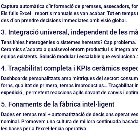
Captura automàtica d’informació de premses, assecadors, forns,
Els fulls Excel i reportis manuals es van acabar.
Tot en temps 
des d´on prendre decisions immediates amb visió global.
3. Integració universal, independent de les m
Tens línies heterogènies o sistemes heretats? Cap problema. 
Ceramics s´adapta a qualsevol entorn productiu i s´integra a
equips existents.
Solució modular i escalable
que evoluciona 
4. Traçabilitat completa i KPIs ceràmics espec
Dashboards personalitzats amb mètriques del sector: consum e
forns, qualitat de primera, temps improductius…
Traçabilitat 
expedició
, permetent reaccions àgils davant de canvis i optim
5. Fonaments de la fàbrica intel·ligent
Dades en temps real + automatització de decisions operative
nominal. Promovem una cultura de millora continuada basada 
les bases per a l’excel·lència operativa.