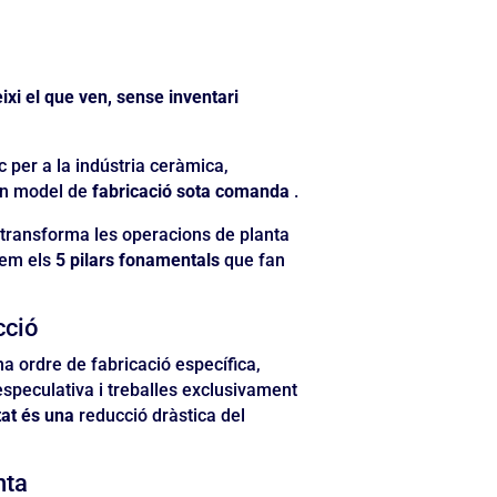
xi el que ven, sense inventari
c per a la indústria ceràmica,
un model de
fabricació sota comanda
.
transforma les operacions de planta
trem els
5 pilars fonamentals
que fan
cció
 ordre de fabricació específica,
speculativa i treballes exclusivament
tat és una
reducció dràstica del
nta