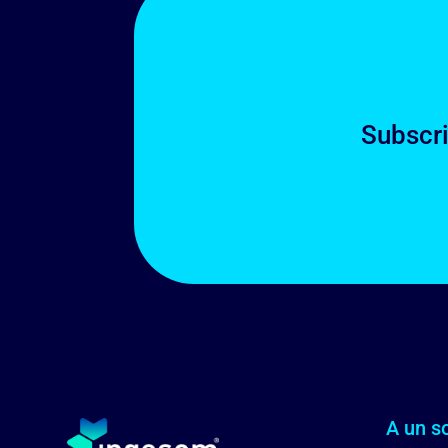
Subscri
A un so