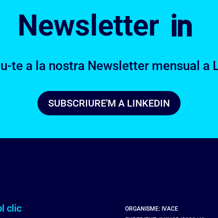
Newsletter

u-te a la nostra Newsletter mensual a 
SUBSCRIURE'M A LINKEDIN
l clic
ORGANISME: IVACE