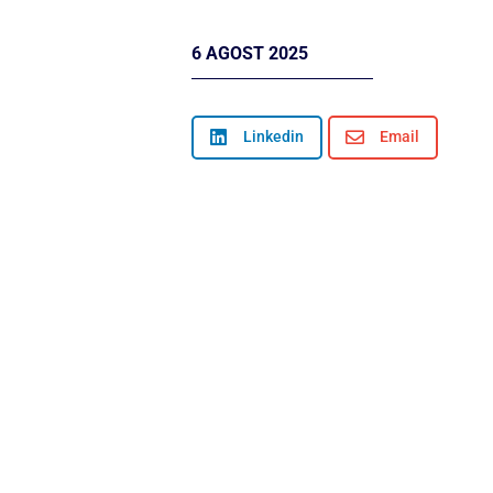
6 AGOST 2025

Linkedin

Email