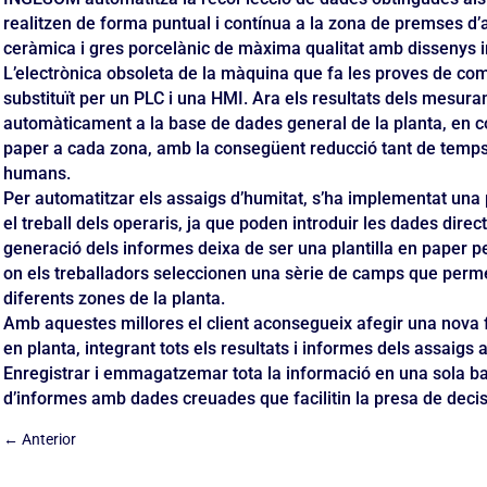
realitzen de forma puntual i contínua a la zona de premses d’a
ceràmica i gres porcelànic de màxima qualitat amb dissenys 
L’electrònica obsoleta de la màquina que fa les proves de co
substituït per un PLC i una HMI. Ara els resultats dels mesur
automàticament a la base de dades general de la planta, en 
paper a cada zona, amb la consegüent reducció tant de temp
humans.
Per automatitzar els assaigs d’humitat, s’ha implementat una pan
el treball dels operaris, ja que poden introduir les dades dire
generació dels informes deixa de ser una plantilla en paper pe
on els treballadors seleccionen una sèrie de camps que permet
diferents zones de la planta.
Amb aquestes millores el client aconsegueix afegir una nova f
en planta, integrant tots els resultats i informes dels assaigs
Enregistrar i emmagatzemar tota la informació en una sola ba
d’informes amb dades creuades que facilitin la presa de decisi
←
Anterior