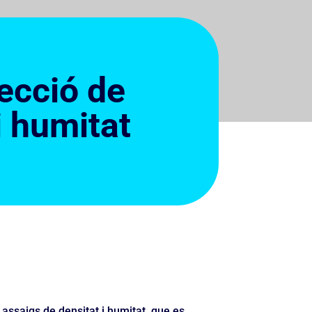
ecció de
i humitat
assaigs de densitat i humitat, que es