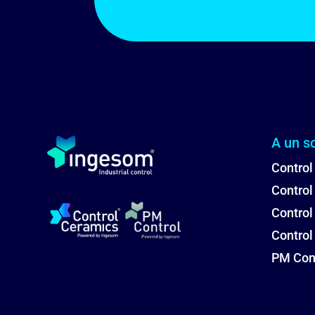
A un so
Control
Control
Contro
Control
PM Con