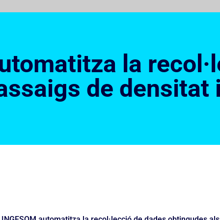
omatitza la recol·l
assaigs de densitat 
INGESOM automatitza la recol·lecció de dades obtingudes als 