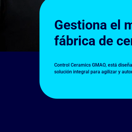
Gestiona el 
fábrica de c
Control Ceramics GMAO, está diseñad
solución integral para agilizar y au