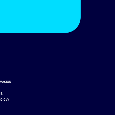
OVACIÓN
E.
iC-CV)