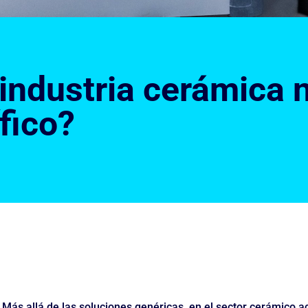
 industria cerámica 
fico?
Más allá de las soluciones genéricas, en el sector cerámico ac