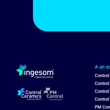
A un so
Control
Control
Contro
Control
PM Con